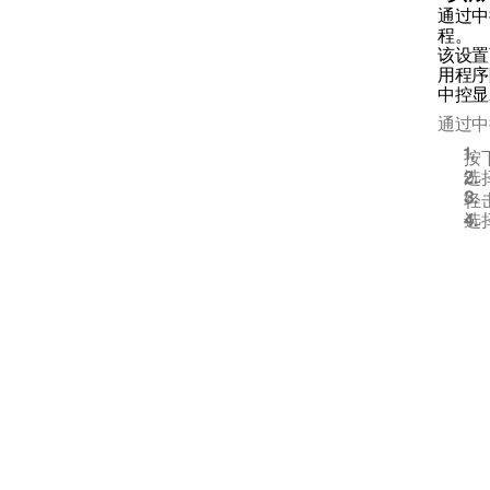
通过中
程。
电动行驶与充电
该设置
用程序
中控显
为动力蓄电池充电
通过中
按
选
轻
选
HomeLink