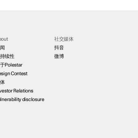
bout
社交媒体
闻
抖音
持续性
微博
于Polestar
sign Contest
体
vestor Relations
lnerability disclosure