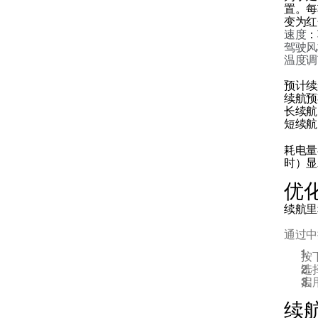
置。每
变为红
速度
：
变速箱
驾驶风
温度调
预计续
制动器
续航预
长续航
短续航
驱动系统
耗电量
时）显
优
驾驶模式
续航里
通过中
驾驶建议
按
选
启
拖车钩和拖车
续