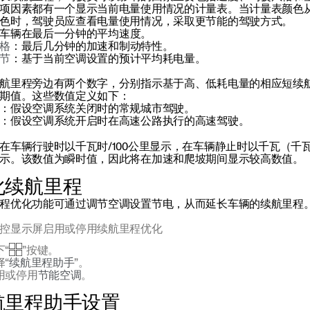
项因素都有一个显示当前电量使用情况的计量表。当计量表颜色
色时，驾驶员应查看电量使用情况，采取更节能的驾驶方式。
车辆在最后一分钟的平均速度。
格
：最后几分钟的加速和制动特性。
节
：基于当前空调设置的预计平均耗电量。
航里程旁边有两个数字，分别指示基于高、低耗电量的相应短续
期值。这些数值定义如下：
：假设空调系统关闭时的常规城市驾驶。
：假设空调系统开启时在高速公路执行的高速驾驶。
在车辆行驶时以千瓦时/100公里显示，在车辆静止时以千瓦（千瓦
示。该数值为瞬时值，因此将在加速和爬坡期间显示较高数值。
化续航里程
程优化功能可通过调节空调设置节电，从而延长车辆的续航里程
控显示屏启用或停用续航里程优化
下“
”按键。
择“
续航里程助手
”。
用或停用
节能空调
。
航里程助手设置