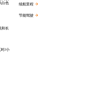
从白色
续航里程
节能驾驶
航和长
时/小
。