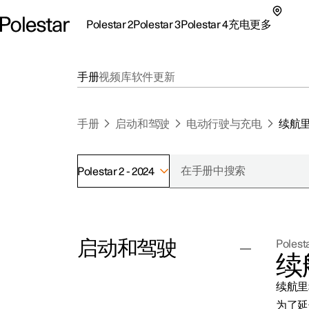
Polestar 2
Polestar 3
Polestar 4
充电
更多
极星 2 子菜单
极星 3 子菜单
极星 4 子菜单
充电子菜单
更多子菜单
手册
视频库
软件更新
手册
启动和驾驶
电动行驶与充电
续航
Polestar 2 - 2024
支持
关
探索Polestar 2
探索Polestar 4
探索充电
地点
可
启动和驾驶
Polesta
联系我们
探索Polestar 3
配置
公共充电
车主服务
新
续
极星官方二手车
联系我们
试驾
家庭充电
注
续航里
（
起动和关闭车辆
为了延