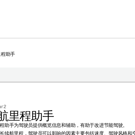
里程助手
于极星
持续性
r 2
闻
航里程助手
册新闻简报
程助手为驾驶员提供概览信息和辅助，有助于改进节能驾驶。
在新窗口中打开）
长续航里程，驾驶员可以影响的因素主要包括速度、驾驶风格和