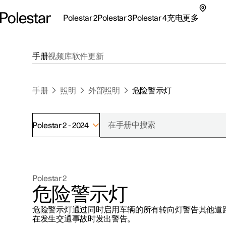
Polestar 2
Polestar 3
Polestar 4
充电
更多
极星 2 子菜单
极星 3 子菜单
极星 4 子菜单
充电子菜单
更多子菜单
手册
视频库
软件更新
手册
照明
外部照明
危险警示灯
Polestar 2 - 2024
支持
关于极星
探索Polestar 2
探索Polestar 4
探索充电
地点
可持续性
Polestar 2
联系我们
探索Polestar 3
配置
公共充电
车主服务
新闻
危险警示灯
极星官方二手车
联系我们
试驾
家庭充电
注册新闻
危险警示灯通过同时启用车辆的所有转向灯警告其他道
（在新窗
在发生交通事故时发出警告。