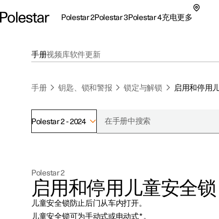
Polestar 2
Polestar 3
Polestar 4
充电
更多
极星 2 子菜单
极星 3 子菜单
极星 4 子菜单
充电子菜单
更多子菜单
手册
视频库
软件更新
手册
钥匙、锁和警报
锁定与解锁
启用和停用
Polestar 2 - 2024
支持
关于极星
探索Polestar 2
探索Polestar 4
探索充电
地点
可持续性
Polestar 2
联系我们
探索Polestar 3
配置
公共充电
车主服务
新闻
启用和停用儿童安全锁
极星官方二手车
联系我们
试驾
家庭充电
注册新闻
儿童安全锁防止后门从车内打开。
（在新窗
儿童安全锁可为手动式或电动式
*
。