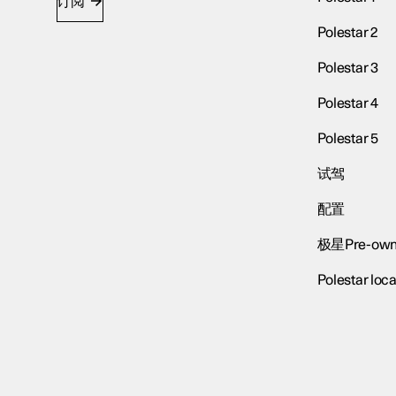
订阅
Polestar 2
Polestar 3
Polestar 4
Polestar 5
试驾
配置
极星Pre-own
Polestar loca