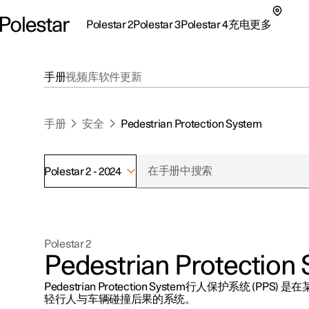
Polestar 2
Polestar 3
Polestar 4
充电
更多
极星 2 子菜单
极星 3 子菜单
极星 4 子菜单
充电子菜单
更多子菜单
手册
视频库
软件更新
手册
安全
Pedestrian Protection System
Polestar 2 - 2024
支持
关于极星
探索Polestar 2
探索Polestar 4
探索充电
地点
可持续性
Polestar 2
联系我们
探索Polestar 3
配置
公共充电
车主服务
新闻
Pedestrian Protection
极星官方二手车
联系我们
试驾
家庭充电
注册新闻
Pedestrian Protection System行人保护系统 (P
（在新窗
轻行人与车辆碰撞后果的系统。