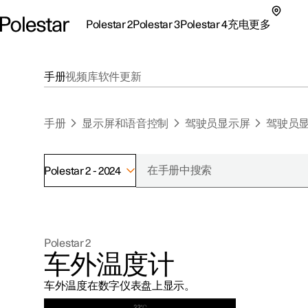
Polestar 2
Polestar 3
Polestar 4
充电
更多
极星 2 子菜单
极星 3 子菜单
极星 4 子菜单
充电子菜单
更多子菜单
手册
视频库
软件更新
手册
显示屏和语音控制
驾驶员显示屏
驾驶员
Polestar 2 - 2024
支持
关于极星
探索Polestar 2
探索Polestar 4
探索充电
地点
可持续性
Polestar 2
联系我们
探索Polestar 3
配置
公共充电
车主服务
新闻
车外温度计
极星官方二手车
联系我们
试驾
家庭充电
注册新闻
车外温度在数字仪表盘上显示。
（在新窗