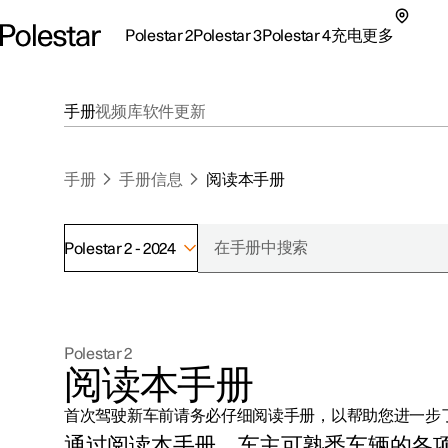
Polestar 2
Polestar 3
Polestar 4
充电
更多
极星 2 子菜单
极星 3 子菜单
极星 4 子菜单
充电子菜单
更多子菜单
手册
视频库
软件更新
手册
手册信息
阅读本手册
Polestar 2 - 2024
支持
关于极星
探索Polestar 2
探索Polestar 4
探索充电
地点
可持续性
Polestar 2
联系我们
探索Polestar 3
配置
公共充电
车主服务
新闻
阅读本手册
极星官方二手车
联系我们
试驾
家庭充电
注册新闻
首次驾驶新车前请务必仔细阅读手册，以帮助您进一步
（在新窗
通过阅读本手册，车主可熟悉车辆的各