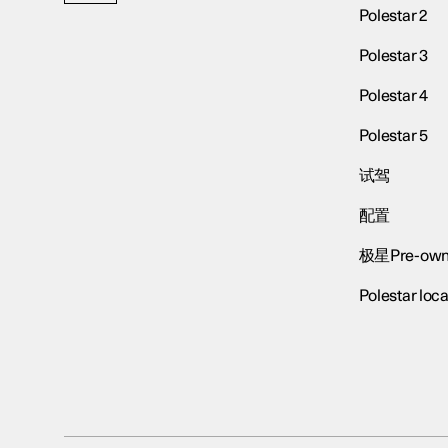
Polestar 2
Polestar 3
Polestar 4
Polestar 5
试驾
配置
极星Pre-own
Polestar loca