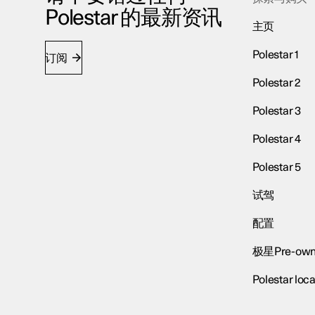
Polestar 的最新资讯
主页
Polestar 1
订阅
Polestar 2
Polestar 3
Polestar 4
Polestar 5
试驾
配置
极星Pre-own
Polestar loca