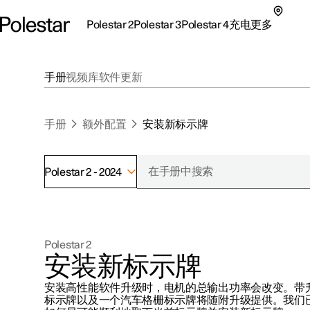
Polestar 2
Polestar 3
Polestar 4
充电
更多
极星 2 子菜单
极星 3 子菜单
极星 4 子菜单
充电子菜单
更多子菜单
手册
视频库
软件更新
手册
额外配置
安装新标示牌
Polestar 2 - 2024
支持
关于极星
探索Polestar 2
探索Polestar 4
探索充电
地点
可持续性
Polestar 2
联系我们
探索Polestar 3
配置
公共充电
车主服务
新闻
安装新标示牌
极星官方二手车
联系我们
试驾
家庭充电
注册新闻
安装高性能软件升级时，电机的总输出功率会改变。带
（在新窗
标示牌以及一个汽车格栅标示牌将随附升级提供。我们