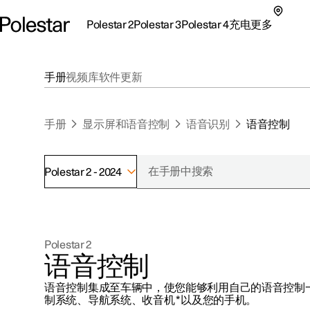
Polestar 2
Polestar 3
Polestar 4
充电
更多
极星 2 子菜单
极星 3 子菜单
极星 4 子菜单
充电子菜单
更多子菜单
手册
视频库
软件更新
手册
显示屏和语音控制
语音识别
语音控制
Polestar 2 - 2024
支持
关于极星
探索Polestar 2
探索Polestar 4
探索充电
地点
可持续性
Polestar 2
联系我们
探索Polestar 3
配置
公共充电
车主服务
新闻
语音控制
极星官方二手车
联系我们
试驾
家庭充电
注册新闻
语音控制集成至车辆中，使您能够利用自己的语音控制
（在新窗
制系统、导航系统、收音机
*
以及您的手机。