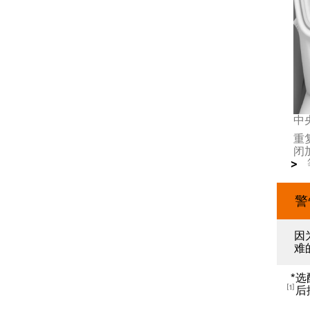
后排座椅
后排座椅空调控制
中
重
闭
警
因
难
*
选
1
后
方向盘