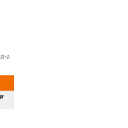
启/关
器困