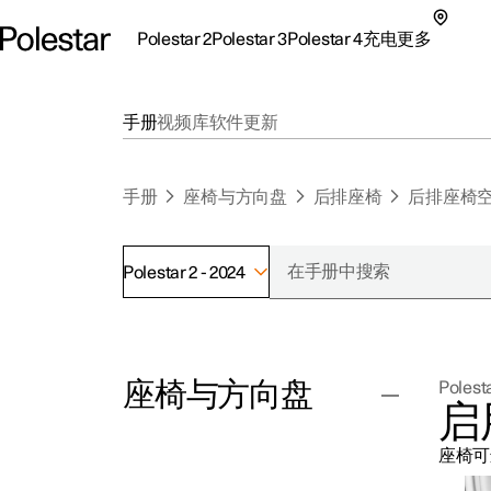
Polestar 2
Polestar 3
Polestar 4
充电
更多
极星 2 子菜单
极星 3 子菜单
极星 4 子菜单
充电子菜单
更多子菜单
手册
视频库
软件更新
手册
座椅与方向盘
后排座椅
后排座椅
Polestar 2 - 2024
支持
关
探索Polestar 2
探索Polestar 4
探索充电
地点
可
座椅与方向盘
Polesta
联系我们
探索Polestar 3
配置
公共充电
车主服务
新
启
极星官方二手车
联系我们
试驾
家庭充电
注
座椅可
（
前排座椅