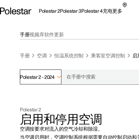
Polestar 2
Polestar 3
Polestar 4
充电
更多
极星 2 子菜单
极星 3 子菜单
极星 4 子菜单
充电子菜单
更多子菜单
手册
视频库
软件更新
手册
空调
恒温系统控制
乘客室空调控制
启
Polestar 2 - 2024
支持
关于极星
探索Polestar 2
探索Polestar 4
探索充电
地点
可持续性
Polestar 2
联系我们
探索Polestar 3
配置
公共充电
车主服务
新闻
启用和停用空调
极星官方二手车
联系我们
试驾
家庭充电
注册新闻
空调按要求对流入的空气冷却和除湿。
（在新窗
当空调启用时，空调控制系统根据需要自动控制启动和