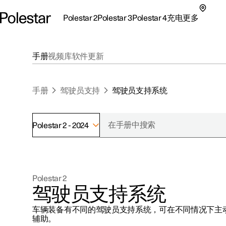
Polestar 2
Polestar 3
Polestar 4
充电
更多
极星 2 子菜单
极星 3 子菜单
极星 4 子菜单
充电子菜单
更多子菜单
手册
视频库
软件更新
手册
驾驶员支持
驾驶员支持系统
Polestar 2 - 2024
支持
关于极星
探索Polestar 2
探索Polestar 4
探索充电
地点
可持续性
Polestar 2
联系我们
探索Polestar 3
配置
公共充电
车主服务
新闻
驾驶员支持系统
极星官方二手车
联系我们
试驾
家庭充电
注册新闻
车辆装备有不同的驾驶员支持系统，可在不同情况下主
（在新窗
辅助。