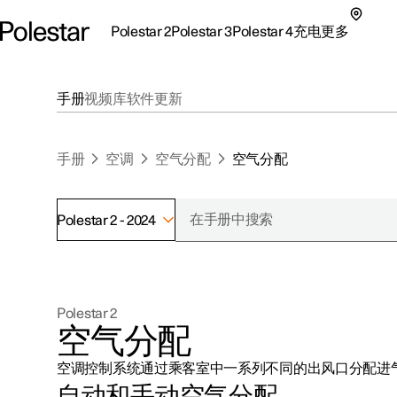
Polestar 2
Polestar 3
Polestar 4
充电
更多
极星 2 子菜单
极星 3 子菜单
极星 4 子菜单
充电子菜单
更多子菜单
手册
视频库
软件更新
手册
空调
空气分配
空气分配
Polestar 2 - 2024
支持
关于极星
探索Polestar 2
探索Polestar 4
探索充电
地点
可持续性
Polestar 2
联系我们
探索Polestar 3
配置
公共充电
车主服务
新闻
空气分配
极星官方二手车
联系我们
试驾
家庭充电
注册新闻
空调控制系统通过乘客室中一系列不同的出风口分配进
（在新窗