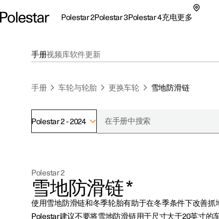
Polestar 2
Polestar 3
Polestar 4
充电
更多
极星 2 子菜单
极星 3 子菜单
极星 4 子菜单
充电子菜单
更多子菜单
手册
视频库
软件更新
手册
车轮与轮胎
更换车轮
雪地防滑链
Polestar 2 - 2024
支持
关于极星
探索Polestar 2
探索Polestar 4
探索充电
地点
可持续性
Polestar 2
联系我们
探索Polestar 3
配置
公共充电
车主服务
新闻
雪地防滑链
*
极星官方二手车
联系我们
试驾
家庭充电
注册新闻
使用雪地防滑链和冬季轮胎有助于在冬季条件下改善抓
（在新窗
Polestar建议不要将雪地防滑链用于尺寸大于
20英寸
的