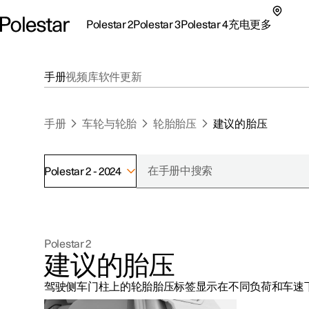
Polestar 2
Polestar 3
Polestar 4
充电
更多
极星 2 子菜单
极星 3 子菜单
极星 4 子菜单
充电子菜单
更多子菜单
手册
视频库
软件更新
手册
车轮与轮胎
轮胎胎压
建议的胎压
Polestar 2 - 2024
支持
关于极星
探索Polestar 2
探索Polestar 4
探索充电
地点
可持续性
Polestar 2
联系我们
探索Polestar 3
配置
公共充电
车主服务
新闻
建议的胎压
极星官方二手车
联系我们
试驾
家庭充电
注册新闻
驾驶侧车门柱上的轮胎胎压标签显示在不同负荷和车速
（在新窗