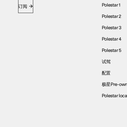
Polestar 1
订阅
Polestar 2
Polestar 3
Polestar 4
Polestar 5
试驾
配置
极星Pre-own
Polestar loca