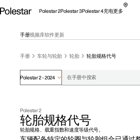
Polestar 2
Polestar 3
Polestar 4
充电
更多
极星 2 子菜单
极星 3 子菜单
极星 4 子菜单
充电子菜单
更多子菜单
手册
视频库
软件更新
手册
车轮与轮胎
轮胎
轮胎规格代号
Polestar 2 - 2024
支持
关于极星
探索Polestar 2
探索Polestar 4
探索充电
地点
可持续性
Polestar 2
联系我们
探索Polestar 3
配置
公共充电
车主服务
新闻
轮胎规格代号
极星官方二手车
联系我们
试驾
家庭充电
注册新闻
轮胎规格、载重指数和速度等级代号。
（在新窗
车辆配备特定的轮圈与轮胎组合已通过