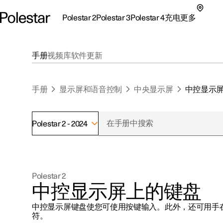
Polestar 2
Polestar 3
Polestar 4
充电
更多
极星 2 子菜单
极星 3 子菜单
极星 4 子菜单
充电子菜单
更多子菜单
手册
视频库
软件更新
手册
显示屏和语音控制
中央显示屏
中控显示
Polestar 2 - 2024
支持
关于极星
探索Polestar 2
探索Polestar 4
探索充电
地点
可持续性
Polestar 2
联系我们
探索Polestar 3
配置
公共充电
车主服务
新闻
中控显示屏上的键盘
极星官方二手车
联系我们
试驾
家庭充电
注册新闻
中控显示屏键盘使您可使用按键输入。此外，还可用手在
（在新窗
符。