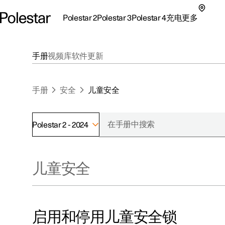
Polestar 2
Polestar 3
Polestar 4
充电
更多
极星 2 子菜单
极星 3 子菜单
极星 4 子菜单
充电子菜单
更多子菜单
手册
视频库
软件更新
手册
安全
儿童安全
Polestar 2 - 2024
支持
关于极星
探索Polestar 2
探索Polestar 4
探索充电
地点
可持续性
儿童安全
联系我们
探索Polestar 3
配置
公共充电
车主服务
新闻
极星官方二手车
联系我们
试驾
家庭充电
注册新闻
（在新窗
启用和停用儿童安全锁