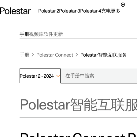
Polestar 2
Polestar 3
Polestar 4
充电
更多
极星 2 子菜单
极星 3 子菜单
极星 4 子菜单
充电子菜单
更多子菜单
手册
视频库
软件更新
手册
Polestar Connect
Polestar智能互联服务
Polestar 2 - 2024
支持
关于极星
探索Polestar 2
探索Polestar 4
探索充电
地点
可持续性
Polestar智能互联
联系我们
探索Polestar 3
配置
公共充电
车主服务
新闻
极星官方二手车
联系我们
试驾
家庭充电
注册新闻
（在新窗