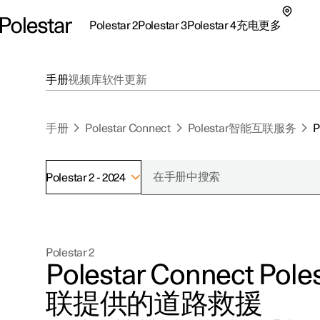
Polestar 2
Polestar 3
Polestar 4
充电
更多
极星 2 子菜单
极星 3 子菜单
极星 4 子菜单
充电子菜单
更多子菜单
手册
视频库
软件更新
手册
Polestar Connect
Polestar智能互联服务
Polestar 2 - 2024
支持
关于极星
探索Polestar 2
探索Polestar 4
探索充电
地点
可持续性
Polestar 2
联系我们
探索Polestar 3
配置
公共充电
车主服务
新闻
Polestar Connect Po
极星官方二手车
联系我们
试驾
家庭充电
注册新闻
联提供的道路救援
（在新窗