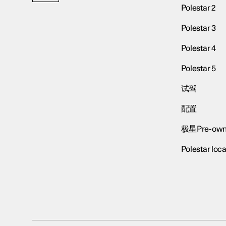
Polestar 2
Polestar 3
Polestar 4
Polestar 5
试驾
配置
极星Pre-own
Polestar loca