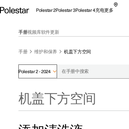
Polestar 2
Polestar 3
Polestar 4
充电
更多
极星 2 子菜单
极星 3 子菜单
极星 4 子菜单
充电子菜单
更多子菜单
手册
视频库
软件更新
手册
维护和保养
机盖下方空间
Polestar 2 - 2024
支持
关于极星
探索Polestar 2
探索Polestar 4
探索充电
地点
可持续性
机盖下方空间
联系我们
探索Polestar 3
配置
公共充电
车主服务
新闻
极星官方二手车
联系我们
试驾
家庭充电
注册新闻
（在新窗