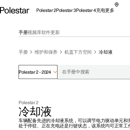
Polestar 2
Polestar 3
Polestar 4
充电
更多
极星 2 子菜单
极星 3 子菜单
极星 4 子菜单
充电子菜单
更多子菜单
手册
视频库
软件更新
手册
维护和保养
机盖下方空间
冷却液
Polestar 2 - 2024
支持
关于极星
探索Polestar 2
探索Polestar 4
探索充电
地点
可持续性
Polestar 2
联系我们
探索Polestar 3
配置
公共充电
车主服务
新闻
冷却液
极星官方二手车
联系我们
试驾
家庭充电
注册新闻
车辆配备先进的冷却液系统，可以调节电力驱动单元和
（在新窗
处于停驻、正在充电还是行驶状态，该系统均可正常工