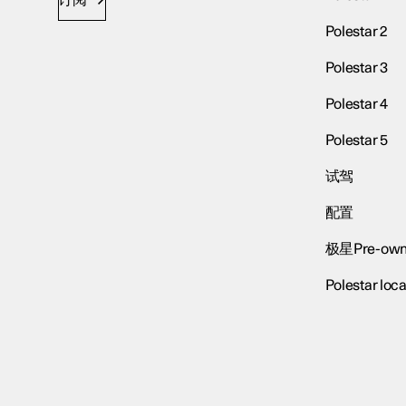
订阅
Polestar 2
Polestar 3
Polestar 4
Polestar 5
试驾
配置
极星Pre-own
Polestar loca