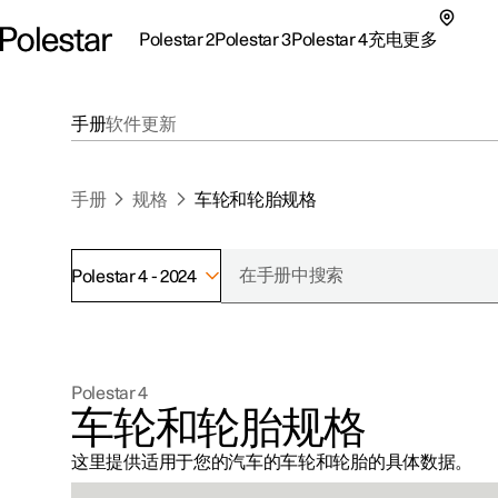
Polestar 2
Polestar 3
Polestar 4
充电
更多
极星 2 子菜单
极星 3 子菜单
极星 4 子菜单
充电子菜单
更多子菜单
手册
软件更新
手册
规格
车轮和轮胎规格
Polestar 4 - 2024
支持
关于极星
探索Polestar 2
探索Polestar 4
探索充电
地点
可持续性
Polestar 4
联系我们
探索Polestar 3
配置
公共充电
车主服务
新闻
车轮和轮胎规格
极星官方二手车
联系我们
试驾
家庭充电
注册新闻
这里提供适用于您的汽车的车轮和轮胎的具体数据。
（在新窗