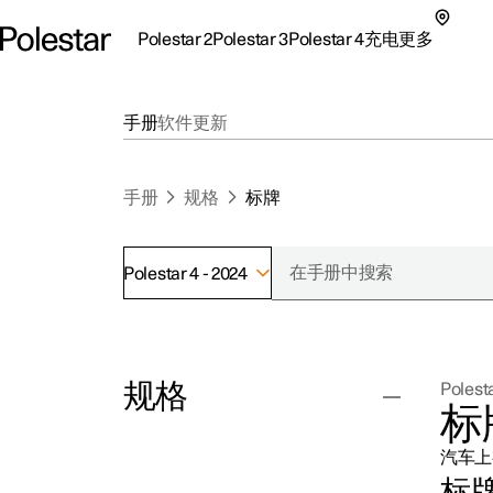
Polestar 2
Polestar 3
Polestar 4
充电
更多
极星 2 子菜单
极星 3 子菜单
极星 4 子菜单
充电子菜单
更多子菜单
手册
软件更新
手册
规格
标牌
Polestar 4 - 2024
支持
关
探索Polestar 2
探索Polestar 4
探索充电
地点
可
规格
Polest
联系我们
探索Polestar 3
配置
公共充电
车主服务
新
标
极星官方二手车
联系我们
试驾
家庭充电
注
汽车上
（
汽车的一般特性