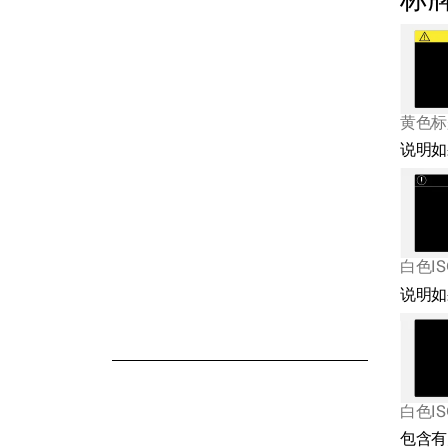
标
动力系统规格
车轮和轮胎规格
黄色标
说明如
液体规格
证书和型式核准
白色I
说明如
白色I
包含有