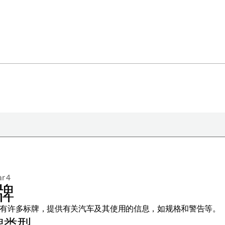
于极星
持续性
ar 4
闻
牌
册新闻简报
有许多标牌，提供有关汽车及其使用的信息，如规格和警告等。
在新窗口中打开）