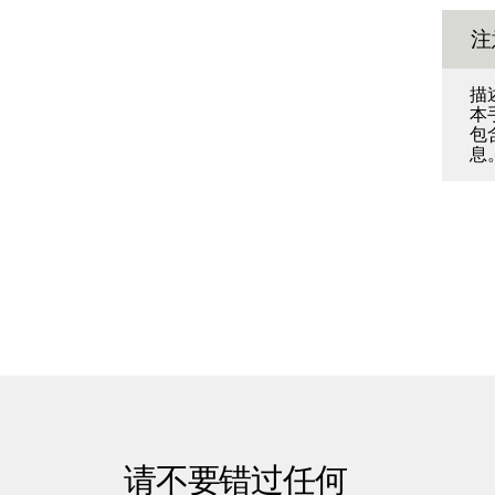
注
描
本
包
息
请不要错过任何