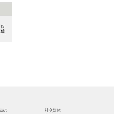
中仅
定信
bout
社交媒体