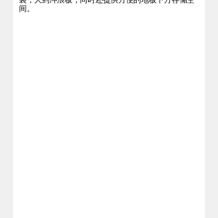
袋，大到冲浪板，同时还提供
方便的
地板下方存储空
间。