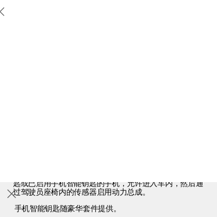
Polestar 2
支持
Polestar 2
探索
Polestar 3
地点
外观
内饰
性能
续航里程和充电
信息娱乐系统
Polestar 4
车主服务
关于极星
充电
探索Polestar 2
探索Polestar 4
探索充电
可持续性
实用性
更多
联系我们
探索Polestar 3
配置
公共充电
新闻
就座式启动
极星官方二手车
联系我们
试驾
家庭充电
注册新闻简报
（在新窗口中打开）
无需使用钥匙或按压启动按钮。触摸外部门把手即可解锁
汽车，落座即可启动。极星 2 检测到存在经授权的遥控钥
匙或已启用手机智能钥匙的手机，允许进入车内，然后通
过驾驶员座椅内的传感器启用动力总成。
手机智能钥匙随豪华套件提供
。