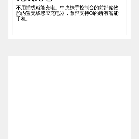
不用插线就能充电。中央扶手控制台的前部储物
极星 2 的前排扶手可以向后滑动，便于使用前杯
整个车内设计了诸多存储解决方案，包括大型车
舱内置无线感应充电器，兼容支持Qi的所有智能
架。抬起扶手时，可以使用后杯架。此外，汽车
门储物槽与集成瓶架、中央扶手控制台两侧储物
手机。
后排还有两个杯架，安装在后排座椅的下翻式中
槽以及手套箱等。
央扶手内。