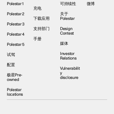
Polestar 1
可持续性
微博
充电
Polestar 2
关于
下载应用
Polestar
Polestar 3
支持部门
Design
Contest
Polestar 4
手册
媒体
Polestar 5
Investor
试驾
Relations
配置
Vulnerabilit
y
极星Pre-
disclosure
owned
Polestar
locations