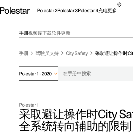
Polestar 2
Polestar 3
Polestar 4
充电
更多
极星 2 子菜单
极星 3 子菜单
极星 4 子菜单
充电子菜单
更多子菜单
手册
视频库
下载
软件更新
手册
驾驶员支持
City Safety
采取避让操作时Cit
Polestar 1 - 2020
支持
关于极星
探索Polestar 2
探索Polestar 4
探索充电
地点
可持续性
Polestar 1
联系我们
探索Polestar 3
配置
公共充电
车主服务
新闻
采取避让操作时City Sa
极星官方二手车
联系我们
试驾
家庭充电
注册新闻
全系统转向辅助的限制
（在新窗