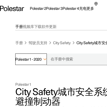
Polestar 2
Polestar 3
Polestar 4
充电
更多
极星 2 子菜单
极星 3 子菜单
极星 4 子菜单
充电子菜单
更多子菜单
手册
视频库
下载
软件更新
手册
驾驶员支持
City Safety
City Safet
Polestar 1 - 2020
支持
关于极星
探索Polestar 2
探索Polestar 4
探索充电
地点
可持续性
Polestar 1
联系我们
探索Polestar 3
配置
公共充电
车主服务
新闻
City Safety城市安
极星官方二手车
联系我们
试驾
家庭充电
注册新闻
避撞制动器
（在新窗