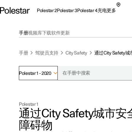
Polestar 2
Polestar 3
Polestar 4
充电
更多
极星 2 子菜单
极星 3 子菜单
极星 4 子菜单
充电子菜单
更多子菜单
手册
视频库
下载
软件更新
手册
驾驶员支持
City Safety
通过City Safe
Polestar 1 - 2020
支持
关于极星
探索Polestar 2
探索Polestar 4
探索充电
地点
可持续性
Polestar 1
联系我们
探索Polestar 3
配置
公共充电
车主服务
新闻
通过City Safety城
极星官方二手车
联系我们
试驾
家庭充电
注册新闻
障碍物
（在新窗