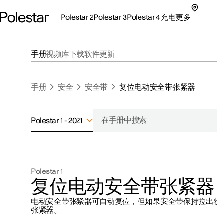
Polestar 2
Polestar 3
Polestar 4
充电
更多
极星 2 子菜单
极星 3 子菜单
极星 4 子菜单
充电子菜单
更多子菜单
手册
视频库
下载
软件更新
手册
安全
安全带
复位电动安全带张紧器
Polestar 1 - 2021
支持
关于极星
探索Polestar 2
探索Polestar 4
探索充电
地点
可持续性
Polestar 1
联系我们
探索Polestar 3
配置
公共充电
车主服务
新闻
复位电动安全带张紧器
极星官方二手车
联系我们
试驾
家庭充电
注册新闻
电动安全带张紧器可自动复位，但如果安全带保持拉出
（在新窗
张紧器。