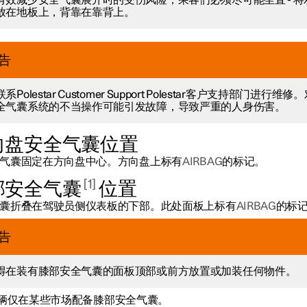
有效减少安全气囊展开时的受伤风险，乘客们必须尽可能坐直 - 将
放在地板上，背靠在靠背上。
告
系Polestar Customer Support Polestar客户支持部门进行维修
全气囊系统的不当操作可能引发故障，导致严重的人身伤害。
向盘安全气囊位置
气囊固定在方向盘中心。方向盘上标有
AIRBAG
的标记。
1
部安全气囊
位置
囊折叠在驾驶员侧仪表板的下部。此处面板上标有
AIRBAG
的标
告
得在装有膝部安全气囊的面板顶部或前方放置或加装任何物件。
辆仅在某些市场配备膝部安全气囊。