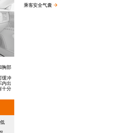
乘客安全气囊
和胸部
可缓冲
车内出
有十分
降低