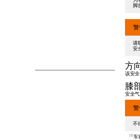
为
脚
警
请联
安
方
该安全
膝
安全气
警
不
1
车