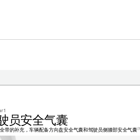
于极星
持续性
r 1
闻
驶员安全气囊
册新闻简报
1
全带的补充，车辆配备方向盘安全气囊和驾驶员侧膝部安全气囊
在新窗口中打开）