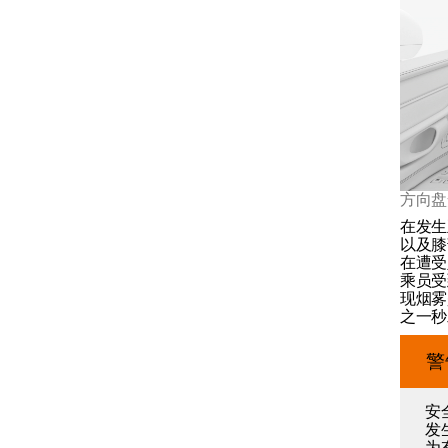
安全气囊
方向盘
在发生
以及膝
在遭受
乘员受
现烟雾
之一秒
警
儿童安全
安
发
安全模式