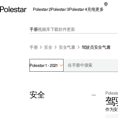
Polestar 2
Polestar 3
Polestar 4
充电
更多
极星 2 子菜单
极星 3 子菜单
极星 4 子菜单
充电子菜单
更多子菜单
手册
视频库
下载
软件更新
手册
安全
安全气囊
驾驶员安全气囊
Polestar 1 - 2021
支持
关
探索Polestar 2
探索Polestar 4
探索充电
地点
可
安全
Polesta
联系我们
探索Polestar 3
配置
公共充电
车主服务
新
驾
极星官方二手车
联系我们
试驾
家庭充电
注
作为安
（
安全带