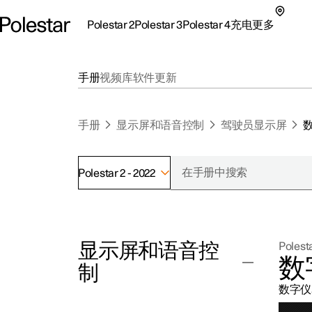
Polestar 2
Polestar 3
Polestar 4
充电
更多
极星 2 子菜单
极星 3 子菜单
极星 4 子菜单
充电子菜单
更多子菜单
手册
视频库
软件更新
手册
显示屏和语音控制
驾驶员显示屏
Polestar 2 - 2022
支持
关
探索Polestar 2
探索Polestar 4
探索充电
地点
可
显示屏和语音控
Polesta
联系我们
探索Polestar 3
配置
公共充电
车主服务
新
数
制
极星官方二手车
联系我们
试驾
家庭充电
注
数字仪
（