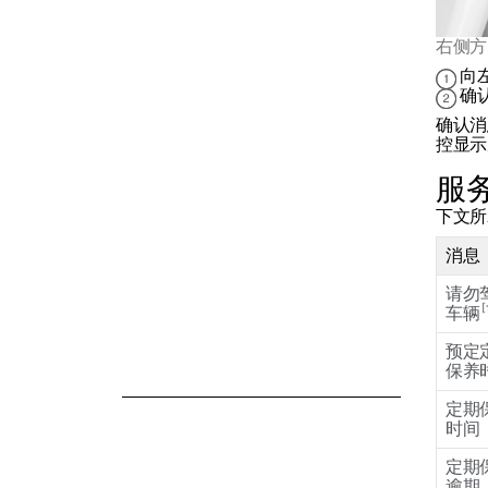
右侧方
向
中央显示屏
确
确认消
控显示
符号和消息
服
下文所
语音识别
消息
请勿
车辆
预定
保养
定期
时间
定期
逾期