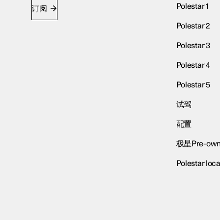
Polestar 1
订阅
Polestar 2
Polestar 3
Polestar 4
Polestar 5
试驾
配置
极星Pre-own
Polestar loca