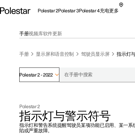
Polestar 2
Polestar 3
Polestar 4
充电
更多
极星 2 子菜单
极星 3 子菜单
极星 4 子菜单
充电子菜单
更多子菜单
手册
视频库
软件更新
手册
显示屏和语音控制
驾驶员显示屏
指示灯
Polestar 2 - 2022
支持
关于极星
探索Polestar 2
探索Polestar 4
探索充电
地点
可持续性
Polestar 2
联系我们
探索Polestar 3
配置
公共充电
车主服务
新闻
指示灯与警示符号
极星官方二手车
联系我们
试驾
家庭充电
注册新闻
指示灯和警告系统提醒驾驶员某项功能已启用、某一系
（在新窗
陷或严重故障。