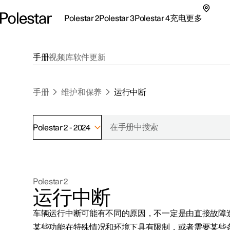
Polestar 2
Polestar 3
Polestar 4
充电
更多
极星 2 子菜单
极星 3 子菜单
极星 4 子菜单
充电子菜单
更多子菜单
手册
视频库
软件更新
手册
维护和保养
运行中断
Polestar 2 - 2024
支持
关于极星
探索Polestar 2
探索Polestar 4
探索充电
地点
可持续性
Polestar 2
联系我们
探索Polestar 3
配置
公共充电
车主服务
新闻
运行中断
极星官方二手车
联系我们
试驾
家庭充电
注册新闻
车辆运行中断可能有不同的原因，不一定是由直接故障
（在新窗
某些功能在特殊情况和环境下具有限制，或者需要某些