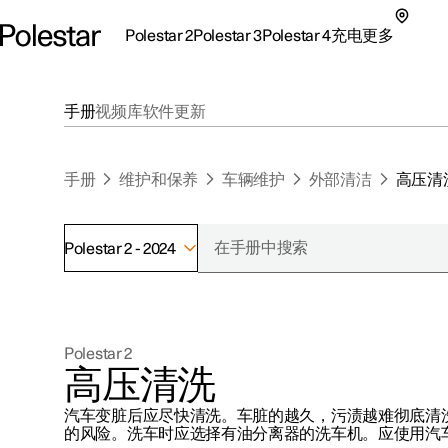
Polestar 2
Polestar 3
Polestar 4
充电
更多
极星 2 子菜单
极星 3 子菜单
极星 4 子菜单
充电子菜单
更多子菜单
手册
视频库
软件更新
手册
维护和保养
车辆维护
外部清洁
高压清
Polestar 2 - 2024
支持
关于极星
探索Polestar 2
探索Polestar 4
探索充电
地点
可持续性
Polestar 2
联系我们
探索Polestar 3
配置
公共充电
车主服务
新闻
高压清洗
极星官方二手车
联系我们
试驾
家庭充电
注册新闻
汽车变脏后应尽快清洗。车脏的越久，污渍越难彻底清
（在新窗
的风险。洗车时应选择有油分离器的洗车机。应使用汽