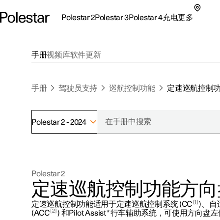
Polestar 2
Polestar 3
Polestar 4
充电
更多
极星 2 子菜单
极星 3 子菜单
极星 4 子菜单
充电子菜单
更多子菜单
手册
视频库
软件更新
手册
驾驶员支持
巡航控制功能
定速巡航控制
Polestar 2 - 2024
支持
关于极星
探索Polestar 2
探索Polestar 4
探索充电
地点
可持续性
Polestar 2
联系我们
探索Polestar 3
配置
公共充电
车主服务
新闻
定速巡航控制功能方向
极星官方二手车
联系我们
试驾
家庭充电
注册新闻
1
定速巡航控制功能适用于定速巡航控制系统 (CC
)、
（在新窗
2
(ACC
) 和Pilot Assist
*
行车辅助系统，可使用方向盘左