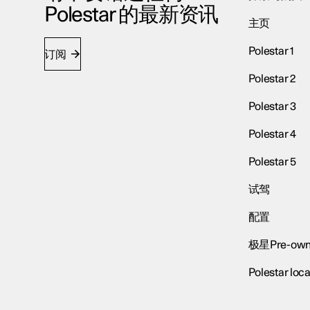
Polestar 的最新资讯
主页
Polestar 1
订阅
Polestar 2
Polestar 3
Polestar 4
Polestar 5
试驾
配置
极星Pre-own
Polestar loca