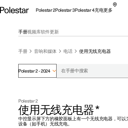
Polestar 2
Polestar 3
Polestar 4
充电
更多
极星 2 子菜单
极星 3 子菜单
极星 4 子菜单
充电子菜单
更多子菜单
手册
视频库
软件更新
手册
音响和媒体
电话
使用无线充电器
Polestar 2 - 2024
支持
关于极星
探索Polestar 2
探索Polestar 4
探索充电
地点
可持续性
Polestar 2
联系我们
探索Polestar 3
配置
公共充电
车主服务
新闻
使用无线充电器
*
极星官方二手车
联系我们
试驾
家庭充电
注册新闻
中控显示屏下方的橡胶面板上有一个无线充电器，可以为
（在新窗
设备（如手机）无线充电。