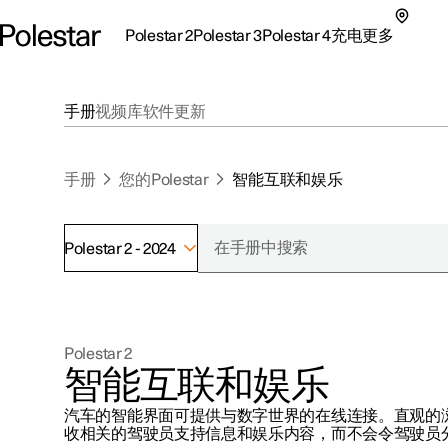
Polestar 2
Polestar 3
Polestar 4
充电
更多
极星 2 子菜单
极星 3 子菜单
极星 4 子菜单
充电子菜单
更多子菜单
手册
视频库
软件更新
手册
您的Polestar
智能互联和娱乐
Polestar 2 - 2024
支持
关于极星
探索Polestar 2
探索Polestar 4
探索充电
地点
可持续性
Polestar 2
联系我们
探索Polestar 3
配置
公共充电
车主服务
新闻
智能互联和娱乐
极星官方二手车
联系我们
试驾
家庭充电
注册新闻
汽车的智能界面可提供与数字世界的在线连接。直观的
（在新窗
收相关的驾驶员支持信息和娱乐内容，而不会令驾驶员