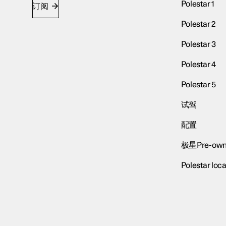
Polestar 1
订阅
Polestar 2
Polestar 3
Polestar 4
Polestar 5
试驾
配置
极星Pre-own
Polestar loca