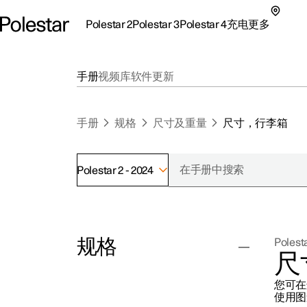
Polestar 2
Polestar 3
Polestar 4
充电
更多
极星 2 子菜单
极星 3 子菜单
极星 4 子菜单
充电子菜单
更多子菜单
手册
视频库
软件更新
手册
规格
尺寸及重量
尺寸，行李箱
Polestar 2 - 2024
支持
关
探索Polestar 2
探索Polestar 4
探索充电
地点
可
规格
Polesta
联系我们
探索Polestar 3
配置
公共充电
车主服务
新
尺
极星官方二手车
联系我们
试驾
家庭充电
注
您可在
（
尺寸及重量
使用图