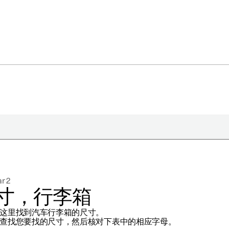
于极星
持续性
r 2
闻
寸，行李箱
册新闻简报
这里找到汽车行李箱的尺寸。
在新窗口中打开）
查找您要找的尺寸，然后核对下表中的相应字母。