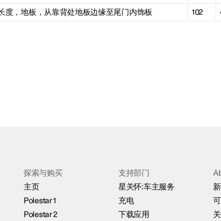
长度，地板，从靠背处地板边缘至尾门内饰板
102
探索与购买
支持部门
A
主页
星关怀:车主服务
新
Polestar 1
充电
可
Polestar 2
下载应用
关