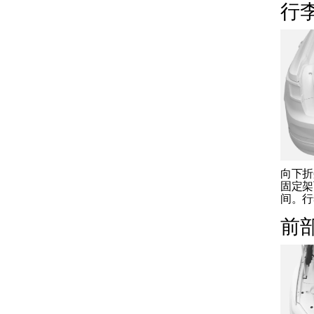
负载
行
行李箱
向下折
固定架
间。行
前