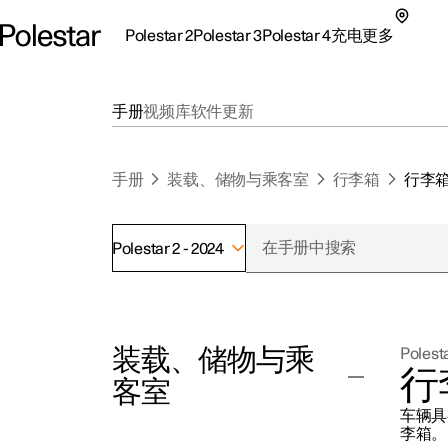
Polestar 2
Polestar 3
Polestar 4
充电
更多
极星 2 子菜单
极星 3 子菜单
极星 4 子菜单
充电子菜单
更多子菜单
手册
视频库
软件更新
手册
装载、储物与乘客室
行李箱
行李
Polestar 2 - 2024
支持
关
探索Polestar 2
探索Polestar 4
探索充电
地点
可
装载、储物与乘
Polesta
联系我们
探索Polestar 3
配置
公共充电
车主服务
新
行
客室
极星官方二手车
联系我们
试驾
家庭充电
注
车辆具
（
李箱。