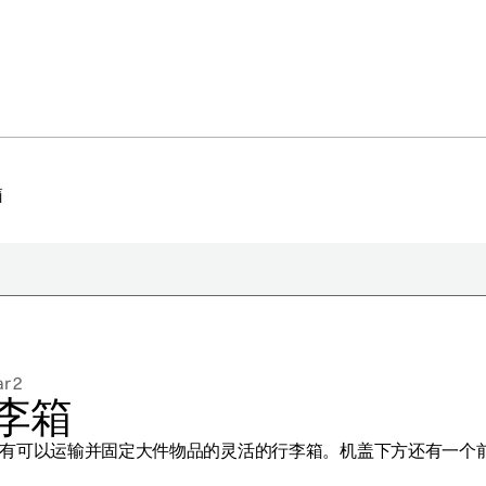
箱
于极星
持续性
r 2
闻
李箱
册新闻简报
有可以运输并固定大件物品的灵活的行李箱。机盖下方还有一个
在新窗口中打开）