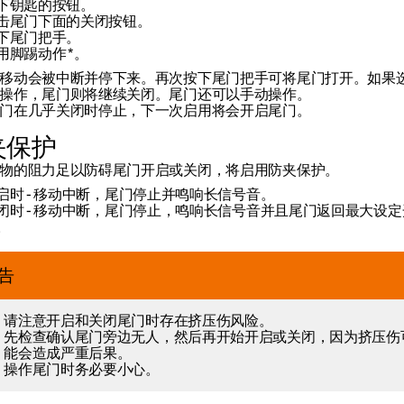
下钥匙的按钮。
击尾门下面的关闭按钮。
下尾门把手。
用脚踢动作
*
。
移动会被中断并停下来。再次按下尾门把手可将尾门打开。如果
操作，尾门则将继续关闭。尾门还可以手动操作。
门在几乎关闭时停止，下一次启用将会开启尾门。
夹保护
物的阻力足以防碍尾门开启或关闭，将启用防夹保护。
启时 - 移动中断，尾门停止并鸣响长信号音。
闭时 - 移动中断，尾门停止，鸣响长信号音并且尾门返回最大设
。
告
请注意开启和关闭尾门时存在挤压伤风险。
先检查确认尾门旁边无人，然后再开始开启或关闭，因为挤压伤
能会造成严重后果。
操作尾门时务必要小心。