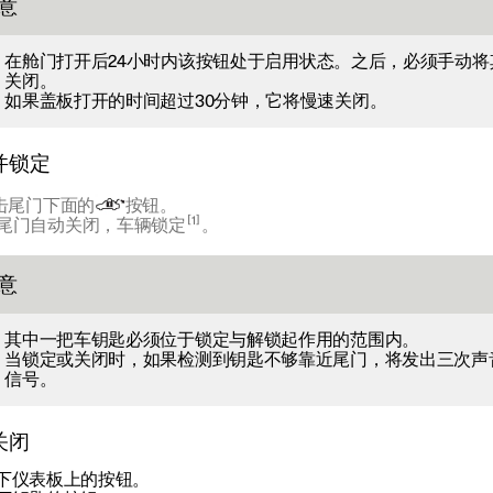
意
在舱门打开后
24小时
内该按钮处于启用状态。之后，必须手动将
关闭。
如果盖板打开的时间超过30分钟，它将慢速关闭。
并锁定
击尾门下面的
按钮。
1
尾门自动关闭，车辆锁定
。
意
其中一把车钥匙必须位于锁定与解锁起作用的范围内。
当锁定或关闭时，如果检测到钥匙不够靠近尾门，将发出三次声
信号。
关闭
下仪表板上的按钮。