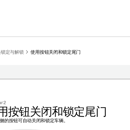
匙锁定与解锁
使用按钮关闭和锁定尾门
于极星
持续性
r 2
闻
用按钮关闭和锁定尾门
册新闻简报
侧的按钮可自动关闭和锁定车辆。
在新窗口中打开）