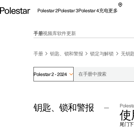
Polestar 2
Polestar 3
Polestar 4
充电
更多
极星 2 子菜单
极星 3 子菜单
极星 4 子菜单
充电子菜单
更多子菜单
手册
视频库
软件更新
手册
钥匙、锁和警报
锁定与解锁
无钥
Polestar 2 - 2024
支持
关
探索Polestar 2
探索Polestar 4
探索充电
地点
可
钥匙、锁和警报
Polesta
联系我们
探索Polestar 3
配置
公共充电
车主服务
新
使
极星官方二手车
联系我们
试驾
家庭充电
注
尾门下
（
按键