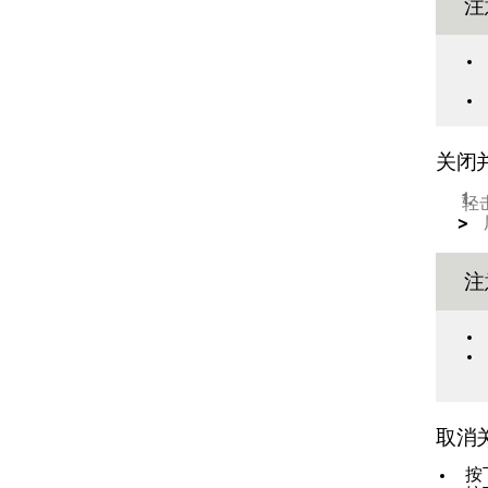
注
关闭
轻
注
取消
按