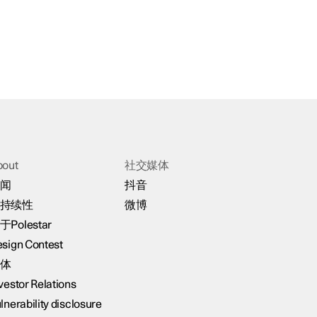
bout
社交媒体
闻
抖音
持续性
微博
于Polestar
sign Contest
体
vestor Relations
lnerability disclosure