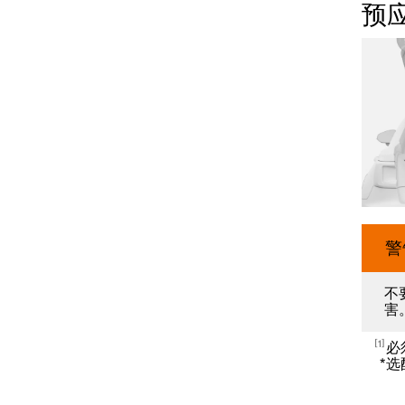
预
警
不
害
1
必
*
选