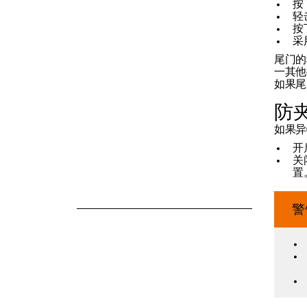
按
轻
按
采
尾门的
一其他
如果尾
防
如果异
开
关
置
警报器
警