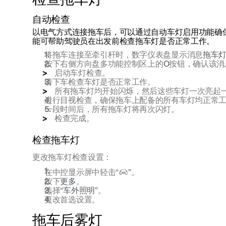
检查拖车灯
*
自动检查
以电气方式连接拖车后，可以通过自动车灯启用功能确
能可帮助驾驶员在出发前检查拖车灯是否正常工作。
将拖车连接至牵引杆时，数字仪表盘显示消息
拖车灯
按下右侧方向盘多功能控制区上的
O
按钮，确认该消
启动车灯检查。
请下车检查车灯是否正常工作。
所有拖车灯均开始闪烁，然后这些车灯一次亮起
进行目视检查，确保拖车上配备的所有车灯均正常
一段时间后，所有拖车灯将再次闪灯。
检查完成。
检查拖车灯
更改拖车灯检查设置：
在中控显示屏中轻击“
”。
按下
更多
。
选择“
车外照明
”。
更改首选设置。
拖车后雾灯