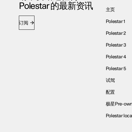
Polestar 的最新资讯
主页
Polestar 1
订阅
Polestar 2
Polestar 3
Polestar 4
Polestar 5
试驾
配置
极星Pre-own
Polestar loca