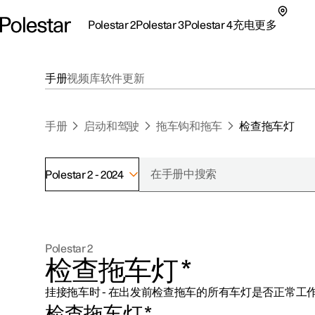
Polestar 2
Polestar 3
Polestar 4
充电
更多
极星 2 子菜单
极星 3 子菜单
极星 4 子菜单
充电子菜单
更多子菜单
手册
视频库
软件更新
手册
启动和驾驶
拖车钩和拖车
检查拖车灯
Polestar 2 - 2024
支持
关于极星
探索Polestar 2
探索Polestar 4
探索充电
地点
可持续性
Polestar 2
联系我们
探索Polestar 3
配置
公共充电
车主服务
新闻
检查拖车灯
*
极星官方二手车
联系我们
试驾
家庭充电
注册新闻
挂接拖车时 - 在出发前检查拖车的所有车灯是否正常工
（在新窗