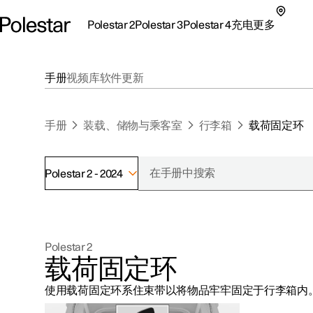
Polestar 2
Polestar 3
Polestar 4
充电
更多
极星 2 子菜单
极星 3 子菜单
极星 4 子菜单
充电子菜单
更多子菜单
手册
视频库
软件更新
手册
装载、储物与乘客室
行李箱
载荷固定环
Polestar 2 - 2024
支持
关于极星
探索Polestar 2
探索Polestar 4
探索充电
地点
可持续性
Polestar 2
联系我们
探索Polestar 3
配置
公共充电
车主服务
新闻
载荷固定环
极星官方二手车
联系我们
试驾
家庭充电
注册新闻
使用载荷固定环系住束带以将物品牢牢固定于行李箱内
（在新窗