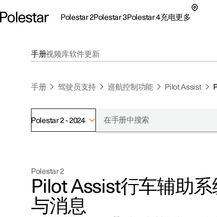
Polestar 2
Polestar 3
Polestar 4
充电
更多
极星 2 子菜单
极星 3 子菜单
极星 4 子菜单
充电子菜单
更多子菜单
手册
视频库
软件更新
手册
驾驶员支持
巡航控制功能
Pilot Assist
Polestar 2 - 2024
支持
关于极星
探索Polestar 2
探索Polestar 4
探索充电
地点
可持续性
Polestar 2
联系我们
探索Polestar 3
配置
公共充电
车主服务
新闻
Pilot Assist
行车辅助系
极星官方二手车
联系我们
试驾
家庭充电
注册新闻
与消息
（在新窗