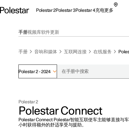
Polestar 2
Polestar 3
Polestar 4
充电
更多
极星 2 子菜单
极星 3 子菜单
极星 4 子菜单
充电子菜单
更多子菜单
手册
视频库
软件更新
手册
音响和媒体
互联网连接
在线服务
Pole
Polestar 2 - 2024
支持
关于极星
探索Polestar 2
探索Polestar 4
探索充电
地点
可持续性
Polestar 2
联系我们
探索Polestar 3
配置
公共充电
车主服务
新闻
Polestar Connect
极星官方二手车
联系我们
试驾
家庭充电
注册新闻
Polestar Connect Polestar智能互联使车主能够
（在新窗
小时获得额外的舒适享受与援助。