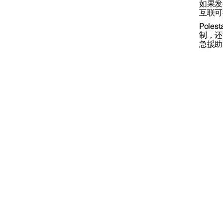
如果发生
Polestar智能互联服务
互联可
Pole
制，还
有关Polestar智能互联的实用
急援助
信息