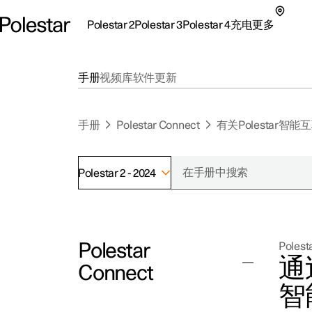
Polestar 2
Polestar 3
Polestar 4
充电
更多
极星 2 子菜单
极星 3 子菜单
极星 4 子菜单
充电子菜单
更多子菜单
手册
视频库
软件更新
手册
Polestar Connect
有关Polestar智
Polestar 2 - 2024
支持
关
探索Polestar 2
探索Polestar 4
探索充电
地点
可
Polestar
Polesta
联系我们
探索Polestar 3
配置
公共充电
车主服务
新
通过
Connect
极星官方二手车
联系我们
试驾
家庭充电
注
智
（