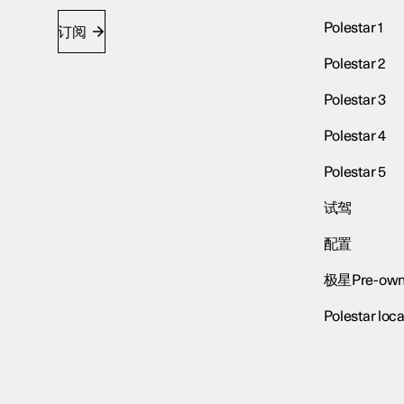
Polestar 1
订阅
Polestar 2
Polestar 3
Polestar 4
Polestar 5
试驾
配置
极星Pre-own
Polestar loca