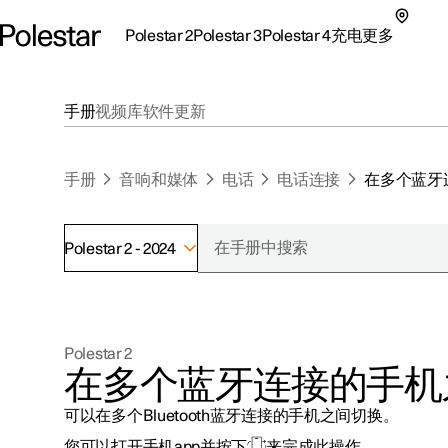
Polestar 2
Polestar 3
Polestar 4
充电
更多
极星 2 子菜单
极星 3 子菜单
极星 4 子菜单
充电子菜单
更多子菜单
手册
视频库
软件更新
手册
音响和媒体
电话
电话连接
在多个蓝牙
Polestar 2 - 2024
支持
关于极星
探索Polestar 2
探索Polestar 4
探索充电
地点
可持续性
Polestar 2
联系我们
探索Polestar 3
配置
公共充电
车主服务
新闻
在多个蓝牙连接的手机
极星官方二手车
联系我们
试驾
家庭充电
注册新闻
可以在多个Bluetooth蓝牙连接的手机之间切换。
（在新窗
您可以打开手机app并按下
来完成此操作。