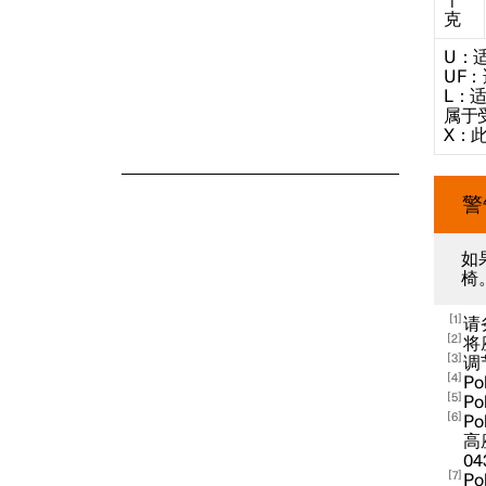
千
克
U：
UF
L：
属于
X：
警
如
椅
1
请
2
将
3
调
4
Po
5
P
6
P
高座
04
7
P