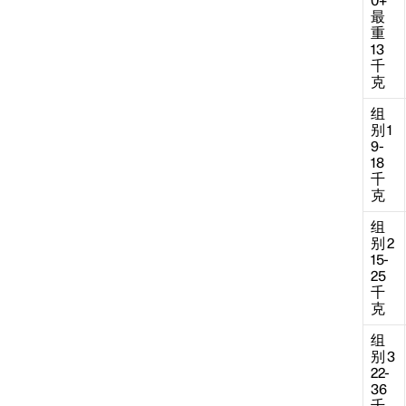
0+
最
重
13
千
克
组
别 1
9-
18
千
克
组
别 2
15-
25
千
克
安全模式
组
别 3
22-
36