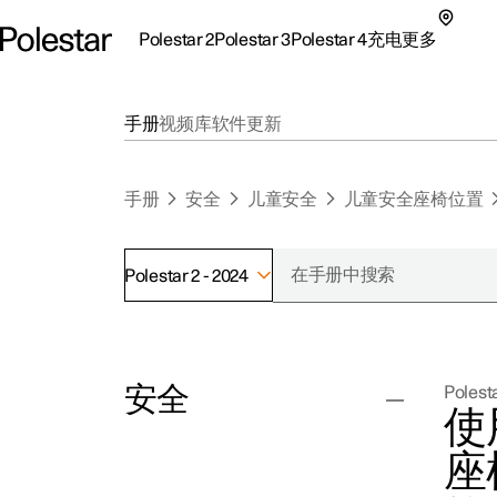
Polestar 2
Polestar 3
Polestar 4
充电
更多
极星 2 子菜单
极星 3 子菜单
极星 4 子菜单
充电子菜单
更多子菜单
手册
视频库
软件更新
手册
安全
儿童安全
儿童安全座椅位置
Polestar 2 - 2024
支持
关
探索Polestar 2
探索Polestar 4
探索充电
地点
可
安全
Polesta
联系我们
探索Polestar 3
配置
公共充电
车主服务
新
使
极星官方二手车
联系我们
试驾
家庭充电
注
座
（
安全带