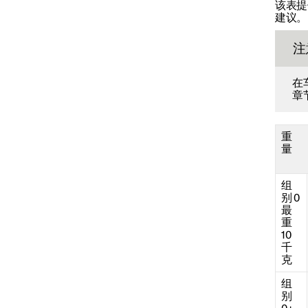
该表提
建议。
安全气囊
注
在
儿童安全
章
儿童安全座椅固定点
重
量
儿童安全座椅位置
组
别 0
最
重
10
千
克
组
别