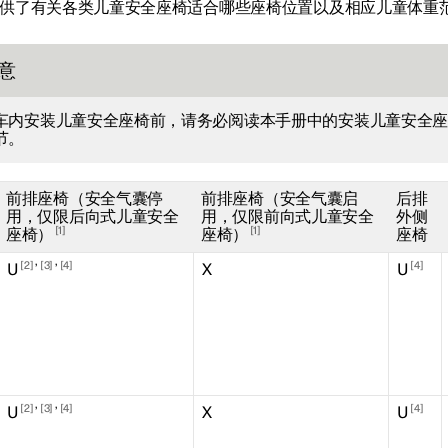
供了有关各类儿童安全座椅适合哪些座椅位置以及相应儿童体重
意
车内安装儿童安全座椅前，请务必阅读本手册中的安装儿童安全
节。
前排座椅（安全气囊停
前排座椅（安全气囊启
后排
用，仅限后向式儿童安全
用，仅限前向式儿童安全
外侧
1
1
座椅）
座椅）
座椅
,
,
2
3
4
4
U
X
U
,
,
2
3
4
4
U
X
U