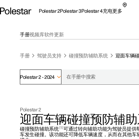
Polestar 2
Polestar 3
Polestar 4
充电
更多
极星 2 子菜单
极星 3 子菜单
极星 4 子菜单
充电子菜单
更多子菜单
手册
视频库
软件更新
手册
驾驶员支持
碰撞预防辅助系统
迎面车辆
Polestar 2 - 2024
支持
关于极星
探索Polestar 2
探索Polestar 4
探索充电
地点
可持续性
Polestar 2
联系我们
探索Polestar 3
配置
公共充电
车主服务
新闻
迎面车辆碰撞预防辅助
极星官方二手车
联系我们
试驾
家庭充电
注册新闻
1
碰撞预防辅助系统
可通过转向辅助功能为驾驶员提供
（在新窗
车发生碰撞。该功能还可降低车辆速度，从而在其他车