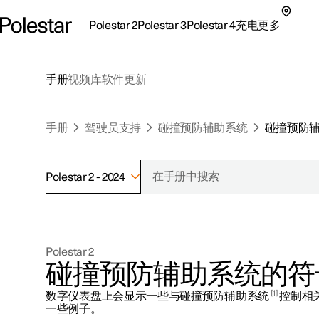
Polestar 2
Polestar 3
Polestar 4
充电
更多
极星 2 子菜单
极星 3 子菜单
极星 4 子菜单
充电子菜单
更多子菜单
手册
视频库
软件更新
手册
驾驶员支持
碰撞预防辅助系统
碰撞预防
Polestar 2 - 2024
支持
关于极星
探索Polestar 2
探索Polestar 4
探索充电
地点
可持续性
Polestar 2
联系我们
探索Polestar 3
配置
公共充电
车主服务
新闻
碰撞预防辅助系统的符
极星官方二手车
联系我们
试驾
家庭充电
注册新闻
1
数字仪表盘上会显示一些与碰撞预防辅助系统
控制相
（在新窗
一些例子。